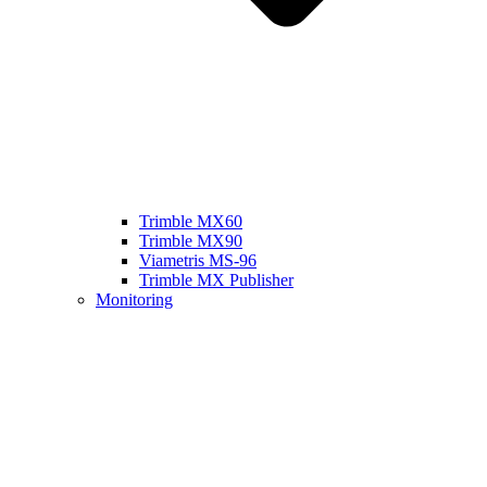
Trimble MX60
Trimble MX90
Viametris MS-96
Trimble MX Publisher
Monitoring