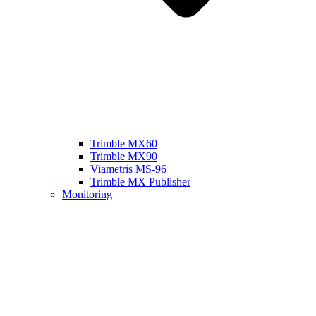
Trimble MX60
Trimble MX90
Viametris MS-96
Trimble MX Publisher
Monitoring